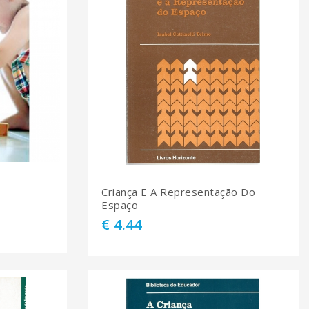
Criança E A Representação Do
Espaço
€ 4.44