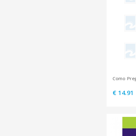
Como Pre
€ 14.91