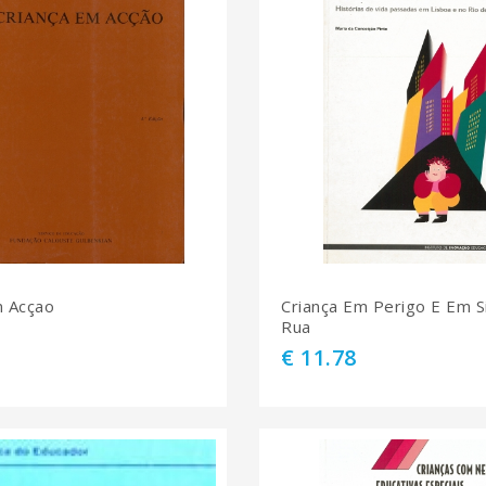
m Acçao
Criança Em Perigo E Em S
Rua
€ 11.78