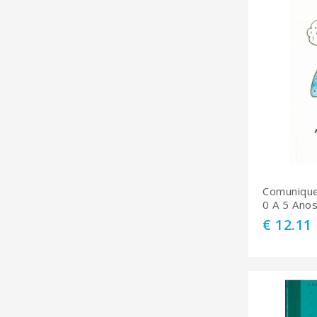
Comunique
0 A 5 Ano
€ 12.11