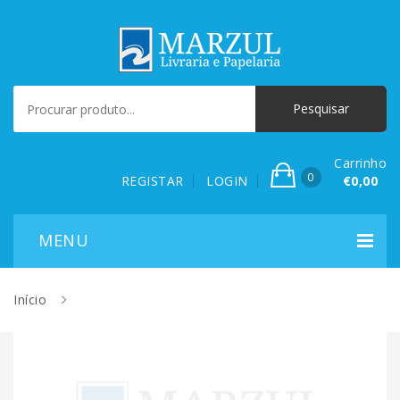
Carrinho
0
REGISTAR
LOGIN
€0,00
Início