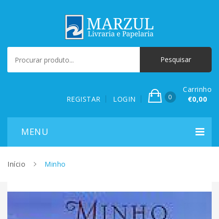
Carrinho
0
REGISTAR
LOGIN
€0,00
Início
Minho