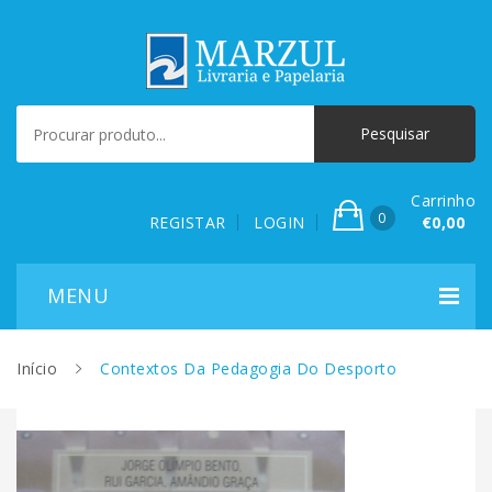
Carrinho
0
REGISTAR
LOGIN
€0,00
Início
Contextos Da Pedagogia Do Desporto