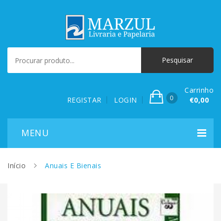
Carrinho
0
REGISTAR
LOGIN
€0,00
Início
Anuais E Bienais