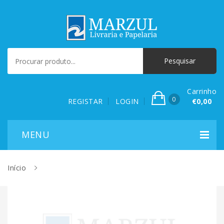
Carrinho
0
REGISTAR
LOGIN
€0,00
Início