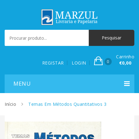
Carrinho
0
REGISTAR
LOGIN
€0,00
Início
Temas Em Métodos Quantitativos 3