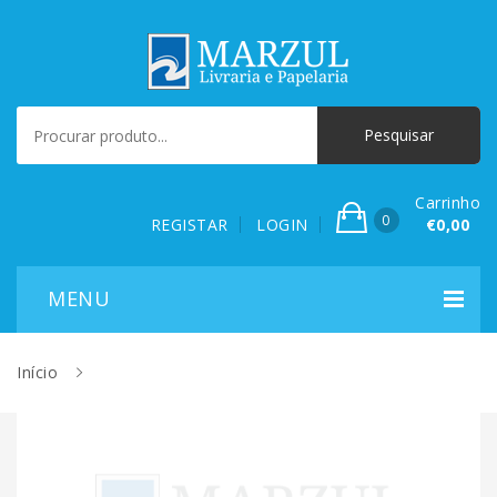
Carrinho
0
REGISTAR
LOGIN
€0,00
Início