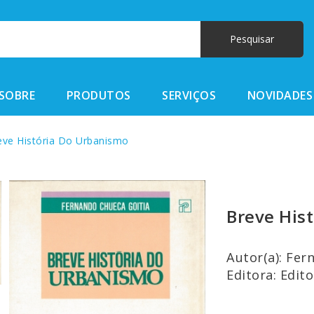
SOBRE
PRODUTOS
SERVIÇOS
NOVIDADES
ve História Do Urbanismo
Breve His
Autor(a): Fer
Editora: Edit