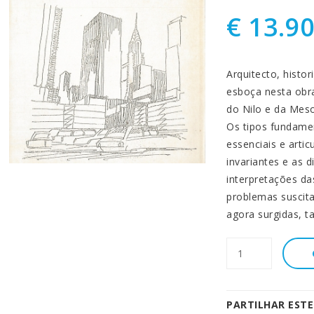
€ 13.9
Arquitecto, histo
esboça nesta obra
do Nilo e da Mes
Os tipos fundamen
essenciais e artic
invariantes e as 
interpretações da
problemas suscit
agora surgidas, ta
PARTILHAR EST