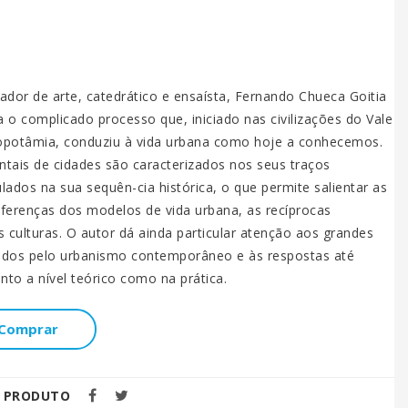
0
riador de arte, catedrático e ensaísta, Fernando Chueca Goitia
 o complicado processo que, iniciado nas civilizações do Vale
opotâmia, conduziu à vida urbana como hoje a conhecemos.
tais de cidades são caracterizados nos seus traços
ulados na sua sequên-cia histórica, o que permite salientar as
diferenças dos modelos de vida urbana, as recíprocas
s culturas. O autor dá ainda particular atenção aos grandes
ados pelo urbanismo contemporâneo e às respostas até
nto a nível teórico como na prática.
Comprar
E PRODUTO