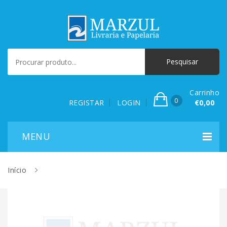
Carrinho
0
REGISTAR
LOGIN
€0,00
Início