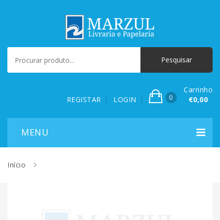
Carrinho
0
REGISTAR
LOGIN
€0,00
Início