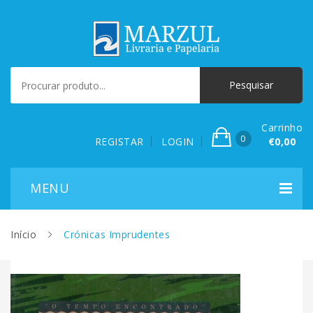
Carrinho
0
REGISTAR
LOGIN
€0,00
Início
Crónicas Imprudentes