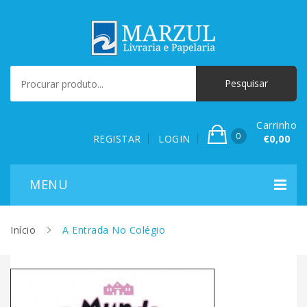
Carrinho
0
REGISTAR
LOGIN
€0,00
Início
A Entrada No Colégio