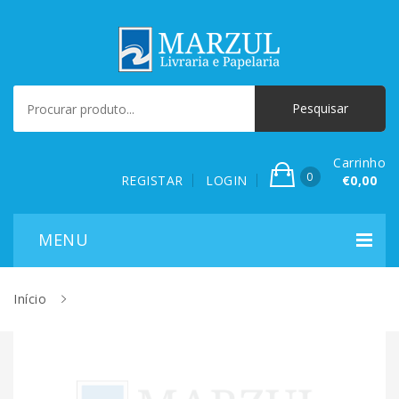
Carrinho
0
REGISTAR
LOGIN
€0,00
Início