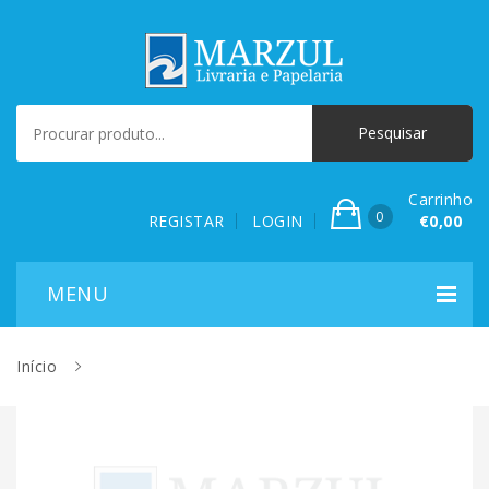
Carrinho
0
REGISTAR
LOGIN
€0,00
Início