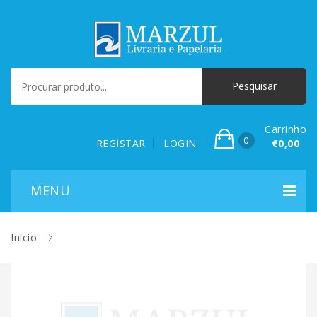
Carrinho
0
REGISTAR
LOGIN
€0,00
Início