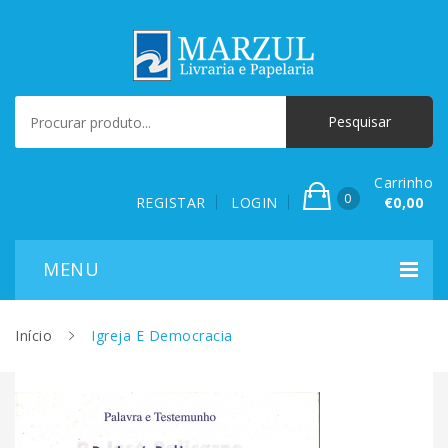
Carrinho
0
REGISTAR
LOGIN
€0,00
Início
Igreja E Democracia