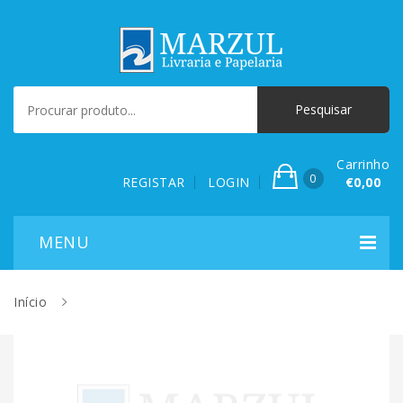
Carrinho
0
REGISTAR
LOGIN
€0,00
Início