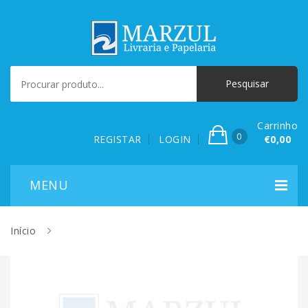
Carrinho
0
REGISTAR
LOGIN
€0,00
Início