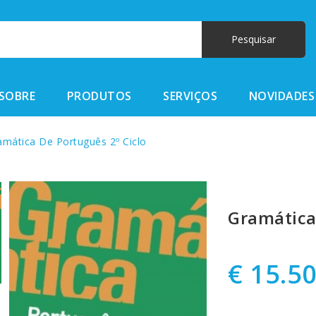
SOBRE
PRODUTOS
SERVIÇOS
NOVIDADES
mática De Português 2º Ciclo
Gramática
€ 15.5