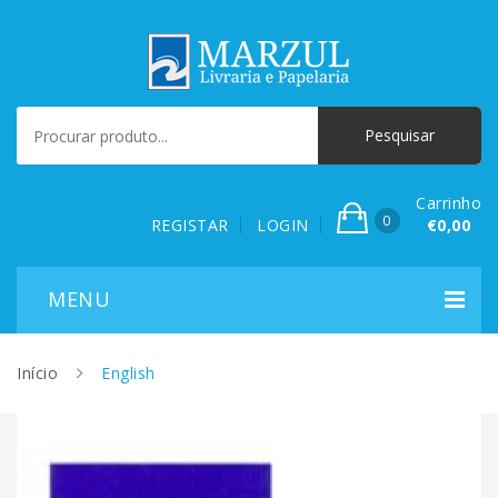
Carrinho
0
REGISTAR
LOGIN
€0,00
Início
English