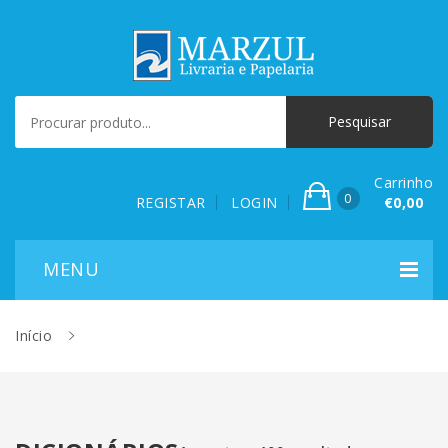
Carrinho
0
REGISTAR
LOGIN
€0,00
Início