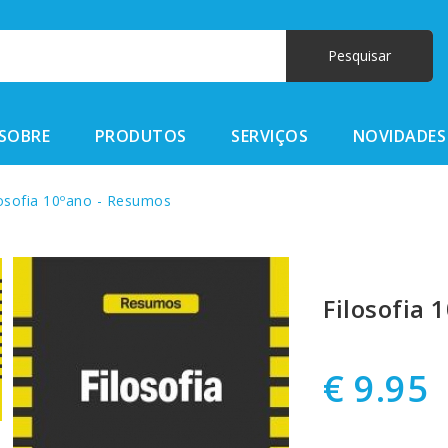
SOBRE
PRODUTOS
SERVIÇOS
NOVIDADES
osofia 10ºano - Resumos
Filosofia 
€ 9.95