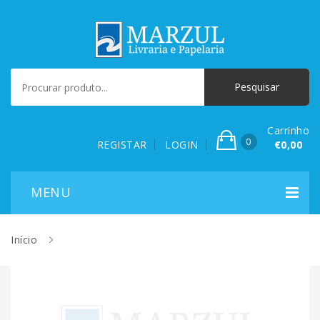
Carrinho
0
REGISTAR
LOGIN
€0,00
Início