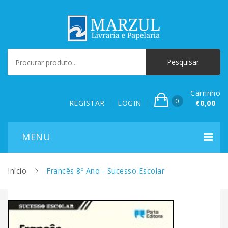
Carrinho
0
REGISTAR
LOGIN
€0,00
Início
Francês 8º Ano - Sucesso Escolar