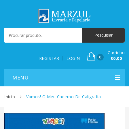
Carrinho
0
REGISTAR
LOGIN
€0,00
Início
Vamos! O Meu Caderno De Caligrafia