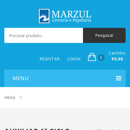
Carrinho
0
REGISTAR
LOGIN
€0,00
Início