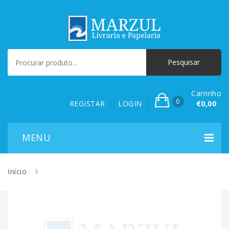
Carrinho
0
REGISTAR
LOGIN
€0,00
Início