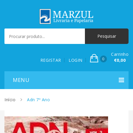
Carrinho
0
REGISTAR
LOGIN
€0,00
Início
Adn 7º Ano