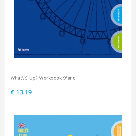
What\'S Up? Workbook 9ºano
€ 13.19