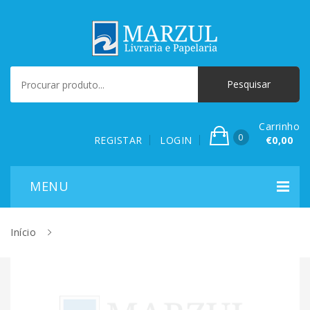
Carrinho
0
REGISTAR
LOGIN
€0,00
Início