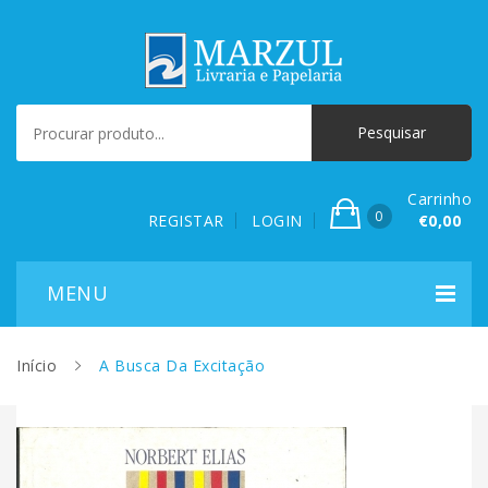
Carrinho
0
REGISTAR
LOGIN
€0,00
Início
A Busca Da Excitação