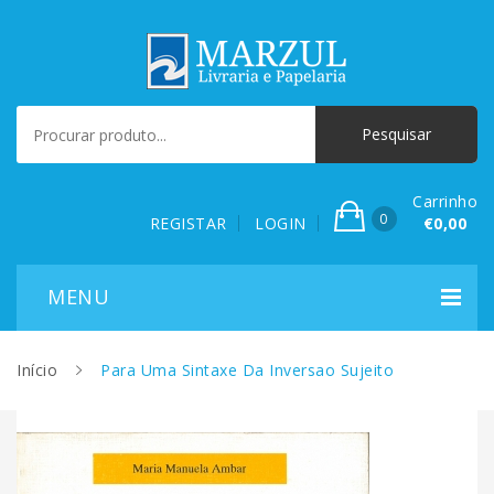
Carrinho
0
REGISTAR
LOGIN
€0,00
Início
Para Uma Sintaxe Da Inversao Sujeito