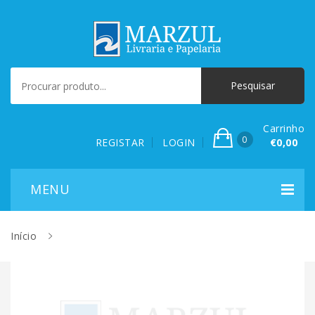
Carrinho
0
REGISTAR
LOGIN
€0,00
Início