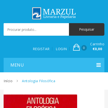
Carrinho
0
REGISTAR
LOGIN
€0,00
Início
Antologia Filosófica