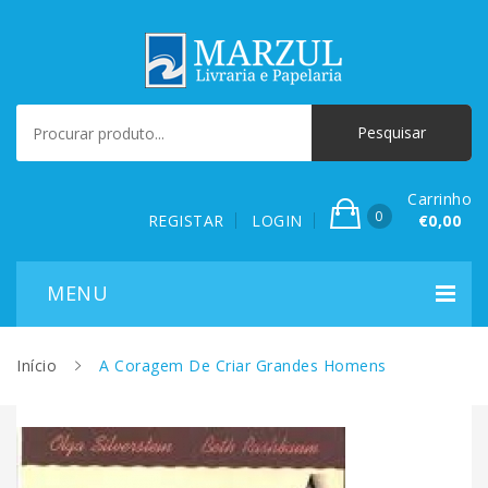
Carrinho
0
REGISTAR
LOGIN
€0,00
Início
A Coragem De Criar Grandes Homens