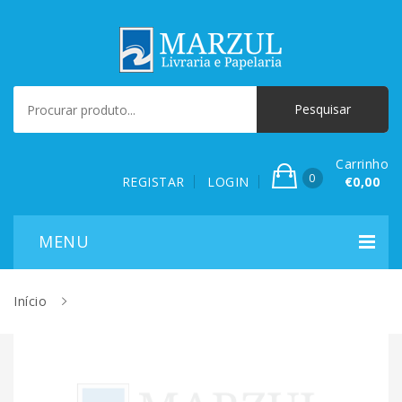
Carrinho
0
REGISTAR
LOGIN
€0,00
Início