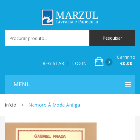
Carrinho
0
REGISTAR
LOGIN
€0,00
Início
Namoro À Moda Antiga