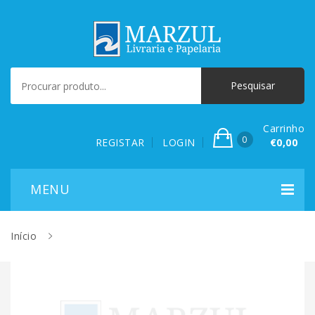
Carrinho
0
REGISTAR
LOGIN
€0,00
Início