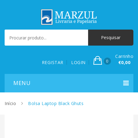
Carrinho
0
REGISTAR
LOGIN
€0,00
Início
Bolsa Laptop Black Ghuts