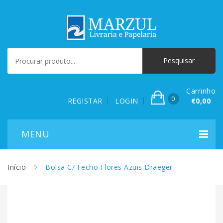
Carrinho
0
REGISTAR
LOGIN
€0,00
Início
Bolsa C/ Fecho Flores Azuis Draeger