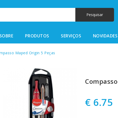
SOBRE
PRODUTOS
SERVIÇOS
NOVIDADES
passo Maped Origin 5 Peças
Compasso 
€ 6.75