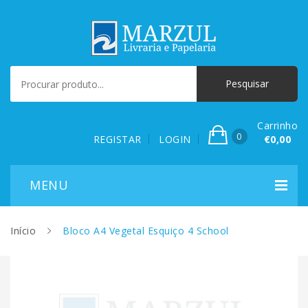
Carrinho
0
REGISTAR
LOGIN
€0,00
Início
Bloco A4 Vegetal Esquiço 4 School