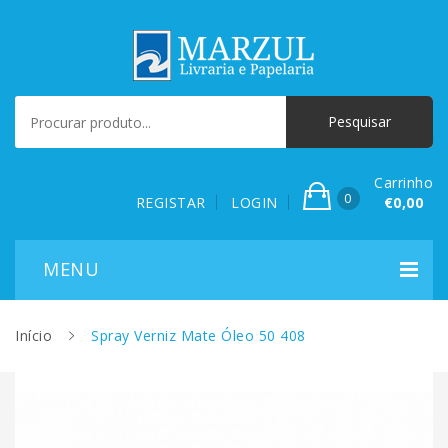
Carrinho
0
REGISTAR
LOGIN
€0,00
Início
Spray Verniz Mate Óleo 50 408