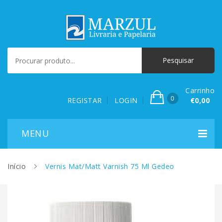
Carrinho
0
REGISTAR
LOGIN
€0,00
Início
Vernis Mat/Matt Varnish 75 Ml Gedeo