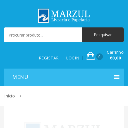
Carrinho
0
REGISTAR
LOGIN
€0,00
Início