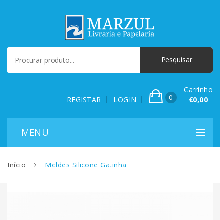
Carrinho
0
REGISTAR
LOGIN
€0,00
Início
Moldes Silicone Gatinha