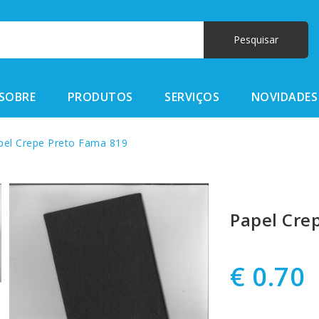
SOBRE
PRODUTOS
SERVIÇOS
NOVIDADES
el Crepe Preto Fama 819
Papel Cre
€ 0.70