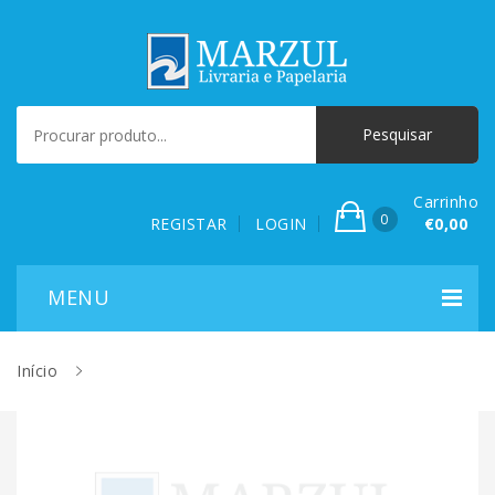
Carrinho
0
REGISTAR
LOGIN
€0,00
Início