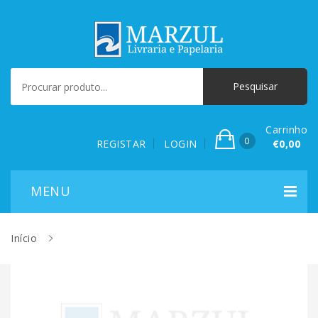
Carrinho
0
REGISTAR
LOGIN
€0,00
Início