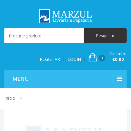
Carrinho
0
REGISTAR
LOGIN
€0,00
Início